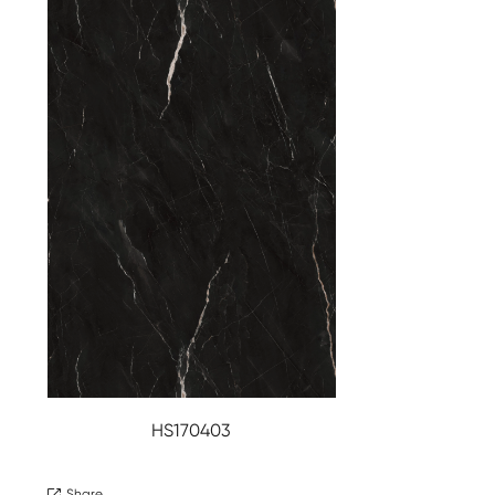
HS170403
Share
