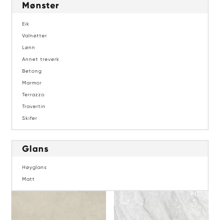
Mønster
Eik
Valnøtter
Lønn
Annet treverk
Betong
Marmor
Terrazzo
Travertin
Skifer
Glans
Høyglans
Matt