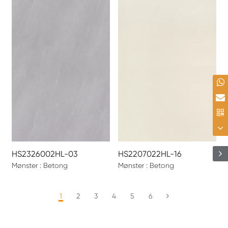
HS2326002HL-03
HS2207022HL-16
Mønster : Betong
Mønster : Betong
1
2
3
4
5
6