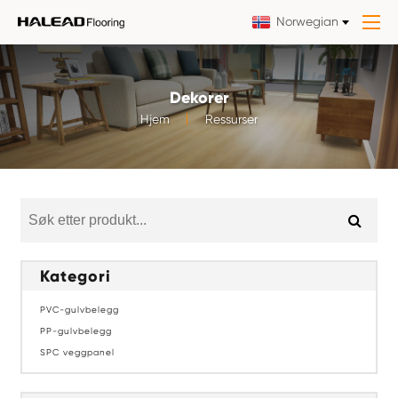
Norwegian
Dekorer
Hjem
Ressurser
Kategori
PVC-gulvbelegg
PP-gulvbelegg
SPC veggpanel