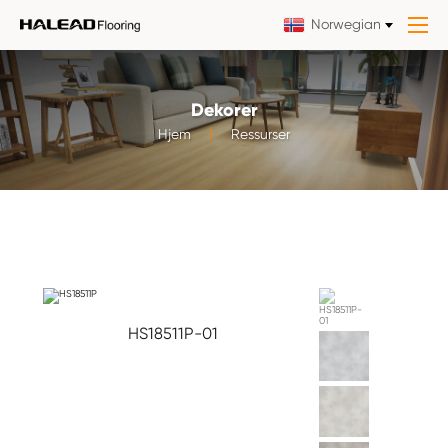
Norwegian
Dekorer
Hjem
Ressurser
HS18511P-01