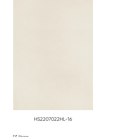
HS2207022HL-16
Share
