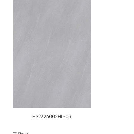
HS2326002HL-03
Share
