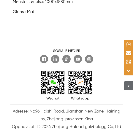
Mønsterstørrelse: 1000x1580mm
Glans : Matt
SOSIALE MEDIER

Wechat
Whatsapp
Adresse: No.96 Haishi Road, Jianshan New Zone, Haining
by, Zhejiang-provinsen Kina
Opphavsrett © 2024 Zhejiang Halead gulvbelegg Co, Ltd
Teknisk støtte: