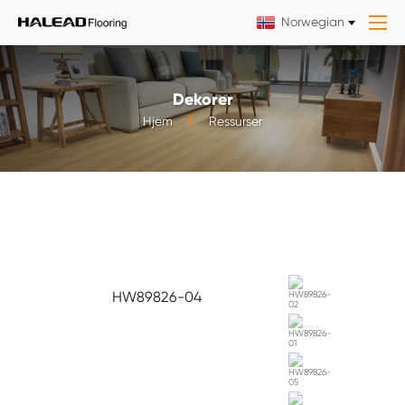
Norwegian
Dekorer
Hjem
Ressurser
HW89826-04