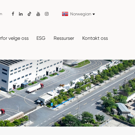
Norwegian
om

for velge oss
ESG
Ressurser
Kontakt oss