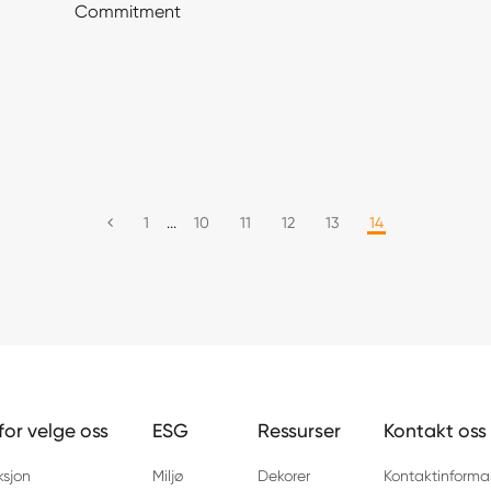
Commitment
1
...
10
11
12
13
14
for velge oss
ESG
Ressurser
Kontakt oss
ksjon
Miljø
Dekorer
Kontaktinforma