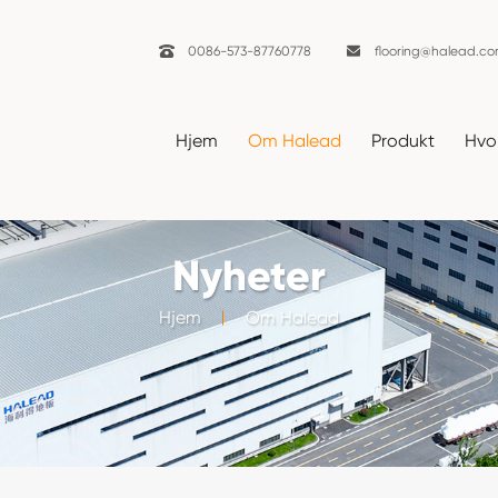

0086-573-87760778

flooring@halead.c
Hjem
Om Halead
Produkt
Hvor
Nyheter
Hjem
Om Halead