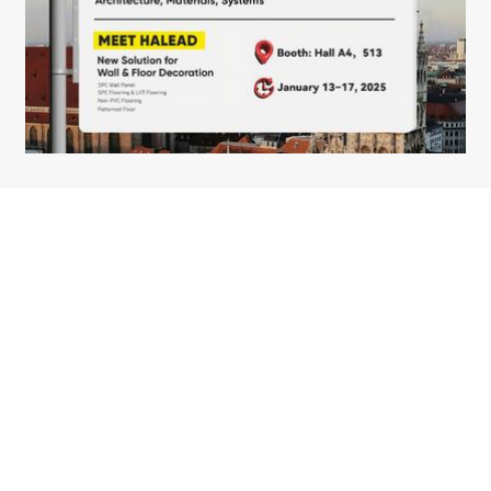
Dec 17, 2024
Halead vil være til stede på BAU 2025 i München
1
...
10
11
12
13
14