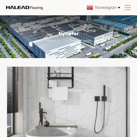
Norwegian
Nyheter
Hjem
Om Halead