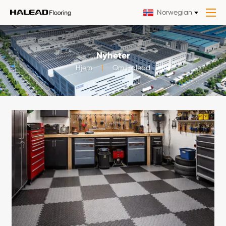
Norwegian
Nyheter
Hjem
Om Halead